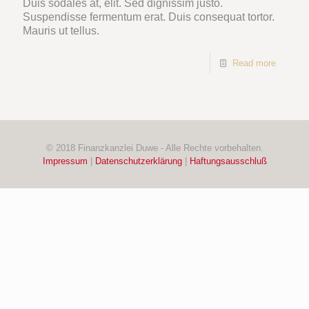
Duis sodales at, elit. Sed dignissim justo.
Suspendisse fermentum erat. Duis consequat tortor.
Mauris ut tellus.
Read more
© 2018 Finanzkanzlei Duwe - Alle Rechte vorbehalten.
Impressum
|
Datenschutzerklärung
|
Haftungsausschluß