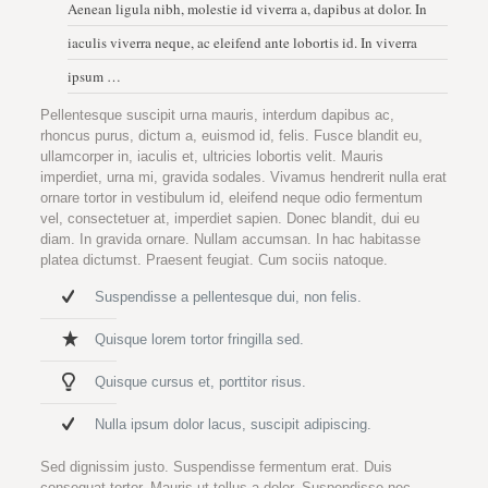
Aenean ligula nibh, molestie id viverra a, dapibus at dolor. In
iaculis viverra neque, ac eleifend ante lobortis id. In viverra
ipsum …
Pellentesque suscipit urna mauris, interdum dapibus ac,
rhoncus purus, dictum a, euismod id, felis. Fusce blandit eu,
ullamcorper in, iaculis et, ultricies lobortis velit. Mauris
imperdiet, urna mi, gravida sodales. Vivamus hendrerit nulla erat
ornare tortor in vestibulum id, eleifend neque odio fermentum
vel, consectetuer at, imperdiet sapien. Donec blandit, dui eu
diam. In gravida ornare. Nullam accumsan. In hac habitasse
platea dictumst. Praesent feugiat. Cum sociis natoque.
Suspendisse a pellentesque dui, non felis.
Quisque lorem tortor fringilla sed.
Quisque cursus et, porttitor risus.
Nulla ipsum dolor lacus, suscipit adipiscing.
Sed dignissim justo. Suspendisse fermentum erat. Duis
consequat tortor. Mauris ut tellus a dolor. Suspendisse nec